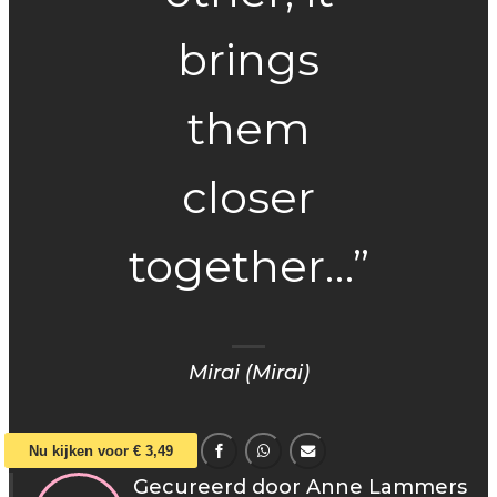
brings
them
closer
together…”
Mirai (Mirai)
Nu kijken voor € 3,49
Gecureerd door Anne Lammers