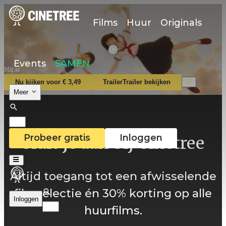
Films
Huur
Originals
Events
SAMEN
Mirai
Nu kijken voor € 3,49
Trailer
Trailer bekijken
Meer
Probeer gratis
Inloggen
Sluit je aan bij Cinetree
Altijd toegang tot een afwisselende
filmselectie én 30% korting op alle
Inloggen
huurfilms.