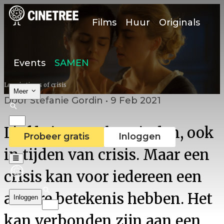
Films
Huur
Originals
Events
SAMEN
Love in times of crisis
Meer
Door Stefanie Gordin • 9 Feb 2021
Liefde is overal te vinden, ook
Probeer gratis
Inloggen
in tijden van crisis. Maar een
crisis kan voor iedereen een
andere betekenis hebben. Het
Inloggen
kan verbonden zijn aan een