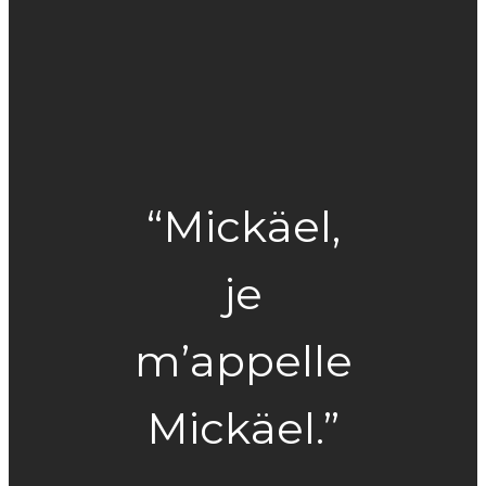
“Mickäel,
je
m’appelle
Mickäel.”