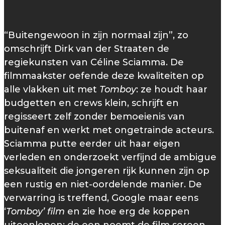
“Buitengewoon in zijn normaal zijn”, zo
omschrijft Dirk van der Straaten de
regiekunsten van Céline Sciamma. De
filmmaakster oefende deze kwaliteiten op
alle vlakken uit met
Tomboy
: ze houdt haar
budgetten en crews klein, schrijft en
regisseert zelf zonder bemoeienis van
buitenaf en werkt met ongetrainde acteurs.
Sciamma putte eerder uit haar eigen
verleden en onderzoekt verfijnd de ambigue
seksualiteit die jongeren rijk kunnen zijn op
een rustig en niet-oordelende manier. De
verwarring is treffend, Google maar eens
‘
Tomboy’ film
en zie hoe erg de koppen
uiteenlopen: de een noemt de film sereen,