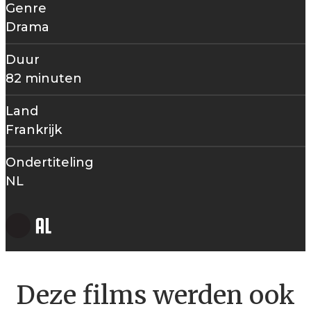
Genre
Drama
Duur
82 minuten
Land
Frankrijk
Ondertiteling
NL
Deze films werden ook