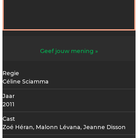
Geef jouw mening
Regie
Céline Sciamma
Jaar
2011
Cast
Zoé Héran, Malonn Lévana, Jeanne Disson