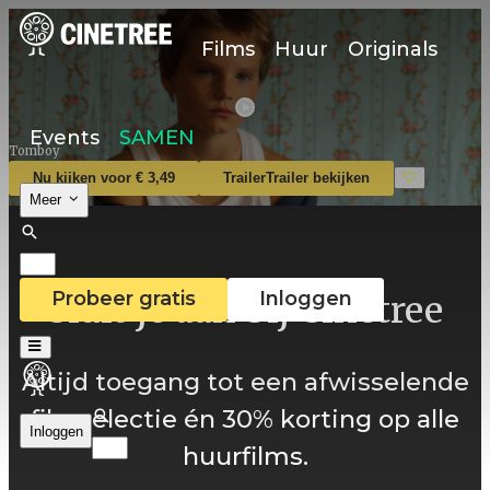
Films
Huur
Originals
Events
SAMEN
Tomboy
Nu kijken voor € 3,49
Trailer
Trailer bekijken
Meer
Probeer gratis
Inloggen
Sluit je aan bij Cinetree
Altijd toegang tot een afwisselende
filmselectie én 30% korting op alle
Inloggen
huurfilms.