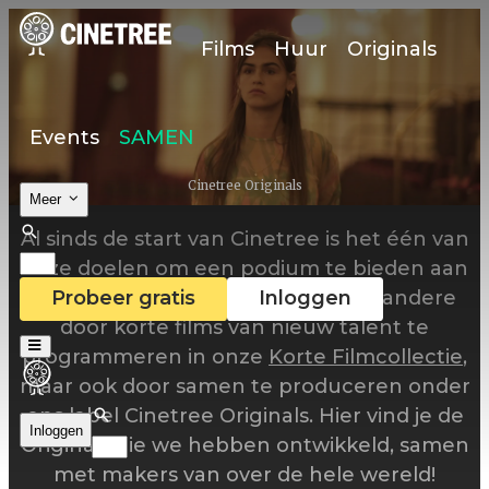
Films
Huur
Originals
Events
SAMEN
Cinetree Originals
Meer
Al sinds de start van Cinetree is het één van
onze doelen om een podium te bieden aan
jonge makers. Dit doen we onder andere
Probeer gratis
Inloggen
door korte films van nieuw talent te
programmeren in onze
Korte Filmcollectie
,
maar ook door samen te produceren onder
ons label Cinetree Originals. Hier vind je de
Inloggen
Originals die we hebben ontwikkeld, samen
met makers van over de hele wereld!