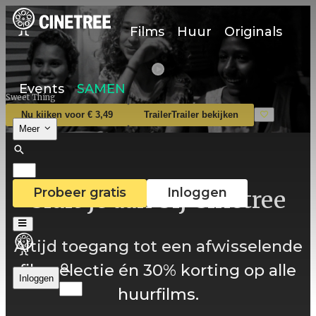
Films
Huur
Originals
Events
SAMEN
Sweet Thing
Nu kijken voor € 3,49
Trailer
Trailer bekijken
Meer
Probeer gratis
Inloggen
Sluit je aan bij Cinetree
Altijd toegang tot een afwisselende
filmselectie én 30% korting op alle
Inloggen
huurfilms.