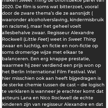
maken
Sweet Thing
dé onontdekte parel van
2020. De film is soms wat bitterzoet, vooral
door de zware thema’s die ze aansnijdt (
waaronder alcoholverslaving, kindermisbruik
en racisme), maar het geheel voelt
allesbehalve zwaar. Regisseur Alexandre
Rockwell (
Little Feet
) weet in
Sweet Thing
zwaar en luchtig, en fictie en non-fictie op
soms dromerige wijze met elkaar te
balanceren. Een erg knappe prestatie,
waarmee hij zeer verdiend een prijs won op
het Berlin International Film Festival. Wat
hier misschien ook aan heeft bijgedragen is
de sterke chemie tussen de cast – die logisch
te verklaren is wanneer je erachter komt dat
acteurs Lana en Nico Rockwell de echte
kinderen zijn van regisseur Alexandre en dat