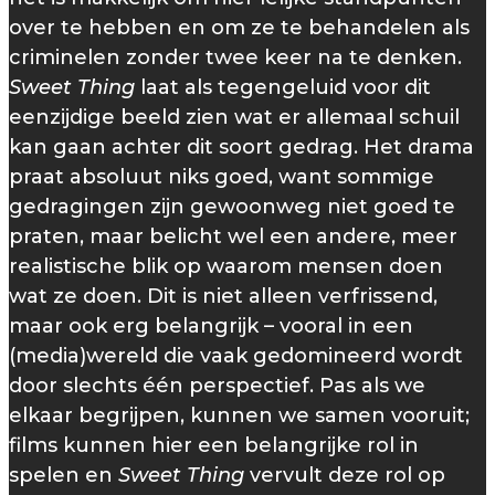
over te hebben en om ze te behandelen als
criminelen zonder twee keer na te denken.
Sweet Thing
laat als tegengeluid voor dit
eenzijdige beeld zien wat er allemaal schuil
kan gaan achter dit soort gedrag. Het drama
praat absoluut niks goed, want sommige
gedragingen zijn gewoonweg niet goed te
praten, maar belicht wel een andere, meer
realistische blik op waarom mensen doen
wat ze doen. Dit is niet alleen verfrissend,
maar ook erg belangrijk – vooral in een
(media)wereld die vaak gedomineerd wordt
door slechts één perspectief. Pas als we
elkaar begrijpen, kunnen we samen vooruit;
films kunnen hier een belangrijke rol in
spelen en
Sweet Thing
vervult deze rol op